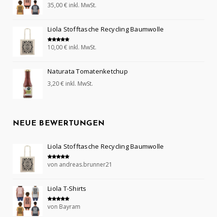
35,00
€
inkl. MwSt.
Bewertet mit
5.00
von 5
Liola Stofftasche Recycling Baumwolle
10,00
€
inkl. MwSt.
Bewertet mit
5.00
von 5
Naturata Tomatenketchup
3,20
€
inkl. MwSt.
NEUE BEWERTUNGEN
Liola Stofftasche Recycling Baumwolle
von andreas.brunner21
Bewertet mit
5
von 5
Liola T-Shirts
von Bayram
Bewertet mit
5
von 5