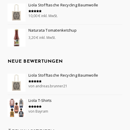
Liola Stofftasche Recycling Baumwolle
10,00
€
inkl. MwSt.
Bewertet mit
5.00
von 5
Naturata Tomatenketchup
3,20
€
inkl. MwSt.
NEUE BEWERTUNGEN
Liola Stofftasche Recycling Baumwolle
von andreas.brunner21
Bewertet mit
5
von 5
Liola T-Shirts
von Bayram
Bewertet mit
5
von 5