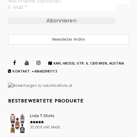
Newsletter Archiv
KARL-MEISSL-STR. 6, 1200 WIEN, AUSTRIA
KONTAKT: +436602981113
BESTBEWERTETE PRODUKTE
Liola T-Shirts
35,00
€
inkl. MwSt.
Bewertet mit
5.00
von 5