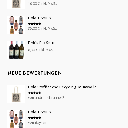
10,00
€
inkl. MwSt.
Bewertet mit
5.00
von 5
Liola T-Shirts
35,00
€
inkl. MwSt.
Bewertet mit
5.00
von 5
Fink`s Bio Sturm
8,90
€
inkl. MwSt.
NEUE BEWERTUNGEN
Liola Stofftasche Recycling Baumwolle
von andreas.brunner21
Bewertet mit
5
von 5
Liola T-Shirts
von Bayram
Bewertet mit
5
von 5