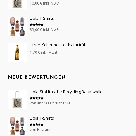
10,00
€
inkl. MwSt.
Bewertet mit
5.00
von 5
Liola T-Shirts
35,00
€
inkl. MwSt.
Bewertet mit
5.00
von 5
Hirter Kellermeister Naturtrüb
1,70
€
inkl. MwSt.
NEUE BEWERTUNGEN
Liola Stofftasche Recycling Baumwolle
von andreas.brunner21
Bewertet mit
5
von 5
Liola T-Shirts
von Bayram
Bewertet mit
5
von 5