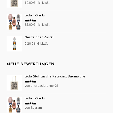
10,00
€
inkl. MwSt.
Bewertet mit
5.00
von 5
Liola T-Shirts
35,00
€
inkl. MwSt.
Bewertet mit
5.00
von 5
Neufeldner Zwickl
2,20
€
inkl. MwSt.
NEUE BEWERTUNGEN
Liola Stofftasche Recycling Baumwolle
von andreas.brunner21
Bewertet mit
5
von 5
Liola T-Shirts
von Bayram
Bewertet mit
5
von 5