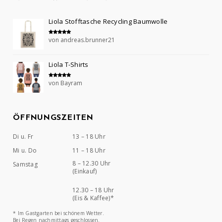
Liola Stofftasche Recycling Baumwolle
von andreas.brunner21
Bewertet mit
5
von 5
Liola T-Shirts
von Bayram
Bewertet mit
5
von 5
ÖFFNUNGSZEITEN
Di u. Fr
13 – 18 Uhr
Mi u. Do
11 – 18 Uhr
8 – 12.30 Uhr
Samstag
(Einkauf)
12.30 – 18 Uhr
(Eis & Kaffee)*
* Im Gastgarten bei schönem Wetter.
Bei Regen nachmittags geschlossen.