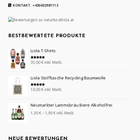
KONTAKT: +436602981113
BESTBEWERTETE PRODUKTE
Liola T-Shirts
35,00
€
inkl. MwSt.
Bewertet mit
5.00
von 5
Liola Stofftasche Recycling Baumwolle
10,00
€
inkl. MwSt.
Bewertet mit
5.00
von 5
Neumarkter Lammsbräu Biere Alkoholfrei
1,30
€
–
1,90
€
inkl. MwSt.
NEUE BEWERTUNGEN