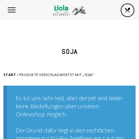
SOJA
START
/ PRODUKTE VERSCHLAGWORTET MIT „SOJA“
Es tut uns sehr leid, aber derzeit sind leider
keine Bestellungen über unseren
Onlineshop möglich.
Der Grund dafür liegt in den rechtlichen
Vorgaben zur EU-Bio-Zertifizierung. Laut der