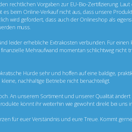
 den rechtlichen Vorgaben zur EU-Bio-Zertifizierung. Laut
cht es beim Online-Verkauf nicht aus, dass unsere Produkt
ätzlich wird gefordert, dass auch der Onlineshop als eige
t werden muss.
g sind leider erhebliche Extrakosten verbunden. Für einen
er finanzielle Mehraufwand momentan schlichtweg nicht tr
kratische Hürde sehr und hoffen auf eine baldige, prakt
leine, nachhaltige Betriebe nicht benachteiligt.
doch. An unserem Sortiment und unserer Qualität ändert si
 Produkte könnt ihr weiterhin wie gewohnt direkt bei uns 
zen für euer Verständnis und eure Treue. Kommt gerne v