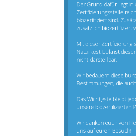
Der Grund dafür liegt in
Zertifizierungsstelle rei
biozertifiziert sind. Zus
zusätzlich biozertifizier
Mit dieser Zertifizierun
Naturkost Liola ist dies
nicht darstellbar.
Wir bedauern diese büro
Bestimmungen, die auch k
Das Wichtigste bleibt je
unsere biozertifizierten
Wir danken euch von Her
uns auf euren Besuch!