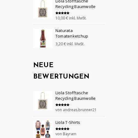
Liola Stofftasche
Recycling Baumwolle
10,00
€
inkl. MwSt.
Bewertet mit
5.00
von 5
Naturata
Tomatenketchup
3,20
€
inkl. MwSt.
NEUE
BEWERTUNGEN
Liola Stofftasche
Recycling Baumwolle
von andreas.brunner21
Bewertet mit
5
von 5
Liola T-Shirts
von Bayram
Bewertet mit
5
von 5