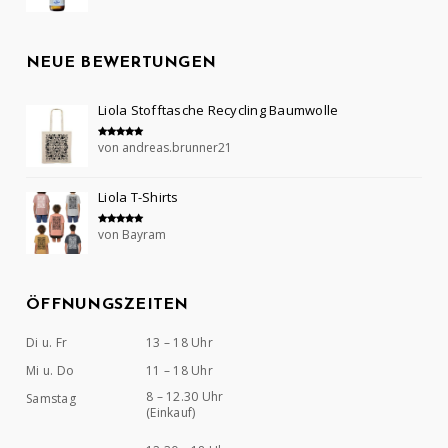
NEUE BEWERTUNGEN
Liola Stofftasche Recycling Baumwolle
von andreas.brunner21
Bewertet mit
5
von 5
Liola T-Shirts
von Bayram
Bewertet mit
5
von 5
ÖFFNUNGSZEITEN
Di u. Fr
13 – 18 Uhr
Mi u. Do
11 – 18 Uhr
8 – 12.30 Uhr
Samstag
(Einkauf)