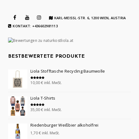
KARL-MEISSL-STR. 6, 1200 WIEN, AUSTRIA
KONTAKT: +436602981113
BESTBEWERTETE PRODUKTE
Liola Stofftasche Recycling Baumwolle
10,00
€
inkl. MwSt.
Bewertet mit
5.00
von 5
Liola T-Shirts
35,00
€
inkl. MwSt.
Bewertet mit
5.00
von 5
Riedenburger Weißbier alkoholfrei
1,70
€
inkl. MwSt.