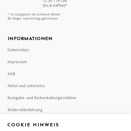
12.30 – 18 Uhr
(Eis & Kaffee)*
* Im Gastgarten bei schönem Wetter.
Bei Regen nachmittags geschlossen.
INFORMATIONEN
Datenschutz
Impressum
AGB
Abhol und Lieferinfos
Rückgabe- und Rückerstattungsrichtlinie
Widerrufsbelehrung
COOKIE HINWEIS
ZAHLUNGSMETHODEN