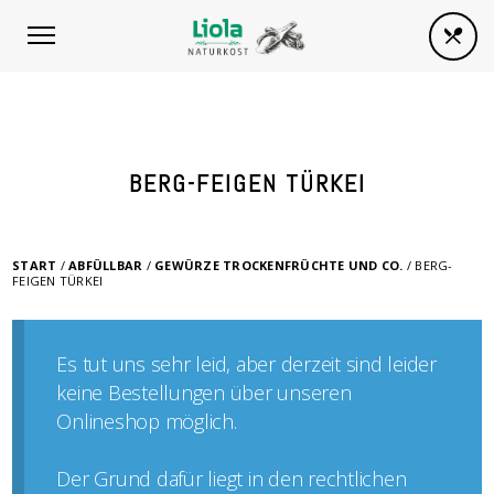
BERG-FEIGEN TÜRKEI
START
/
ABFÜLLBAR
/
GEWÜRZE TROCKENFRÜCHTE UND CO.
/ BERG-
FEIGEN TÜRKEI
Es tut uns sehr leid, aber derzeit sind leider
keine Bestellungen über unseren
Onlineshop möglich.
Der Grund dafür liegt in den rechtlichen