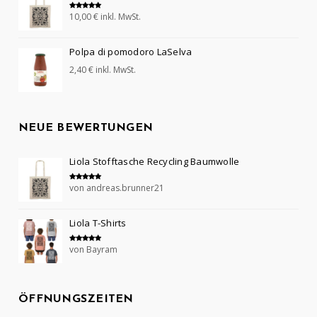
10,00
€
inkl. MwSt.
Bewertet mit
5.00
von 5
Polpa di pomodoro LaSelva
2,40
€
inkl. MwSt.
NEUE BEWERTUNGEN
Liola Stofftasche Recycling Baumwolle
von andreas.brunner21
Bewertet mit
5
von 5
Liola T-Shirts
von Bayram
Bewertet mit
5
von 5
ÖFFNUNGSZEITEN