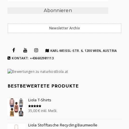
Newsletter Archiv
KARL-MEISSL-STR. 6, 1200 WIEN, AUSTRIA
KONTAKT: +436602981113
BESTBEWERTETE PRODUKTE
Liola T-Shirts
35,00
€
inkl. MwSt.
Bewertet mit
5.00
von 5
Liola Stofftasche Recycling Baumwolle