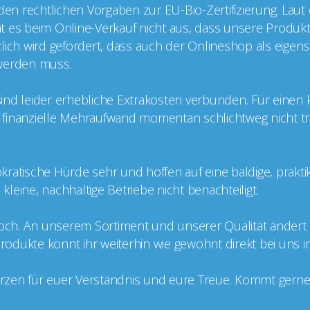
 den rechtlichen Vorgaben zur EU-Bio-Zertifizierung. Laut
cht es beim Online-Verkauf nicht aus, dass unsere Produkt
ätzlich wird gefordert, dass auch der Onlineshop als eige
t werden muss.
g sind leider erhebliche Extrakosten verbunden. Für einen
er finanzielle Mehraufwand momentan schlichtweg nicht tr
kratische Hürde sehr und hoffen auf eine baldige, prakt
leine, nachhaltige Betriebe nicht benachteiligt.
doch. An unserem Sortiment und unserer Qualität ändert si
 Produkte könnt ihr weiterhin wie gewohnt direkt bei uns 
zen für euer Verständnis und eure Treue. Kommt gerne v