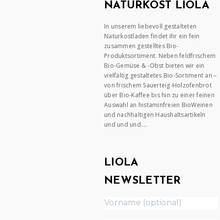
NATURKOST LIOLA
In unserem liebevoll gestalteten
Naturkostladen findet Ihr ein fein
zusammen gestelltes Bio-
Produktsortiment. Neben feldfrischem
Bio-Gemüse & -Obst bieten wir ein
vielfältig gestaltetes Bio-Sortiment an –
von frischem Sauerteig-Holzofenbrot
über Bio-Kaffee bis hin zu einer feinen
Auswahl an histaminfreien BioWeinen
und nachhaltigen Haushaltsartikeln
und und und….
LIOLA
NEWSLETTER