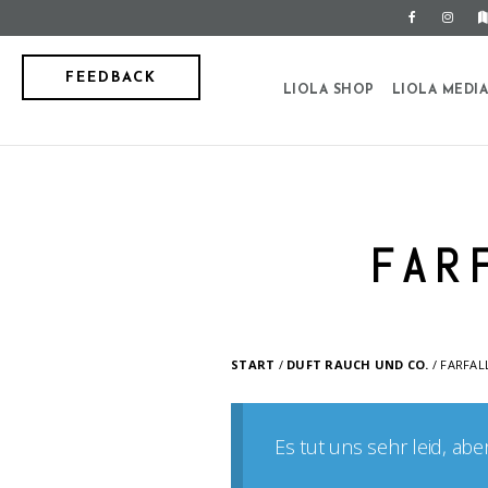
FEEDBACK
LIOLA SHOP
LIOLA MEDI
FAR
START
/
DUFT RAUCH UND CO.
/ FARFAL
Es tut uns sehr leid, ab