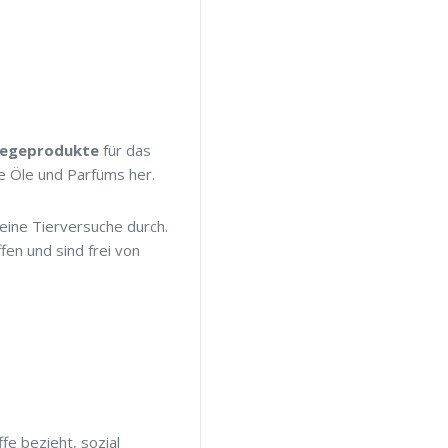
flegeprodukte
für das
he Öle und Parfüms her.
keine Tierversuche durch.
fen und sind frei von
fe bezieht, sozial