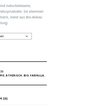
sind naturbelassene,
 Naturprodukte. Sie stammen
tnern, meist aus Bio-Anbau
lung.
CO.
PIE
,
ÄTHERISCH
,
BIO
,
FARFALLA
,
 (0)