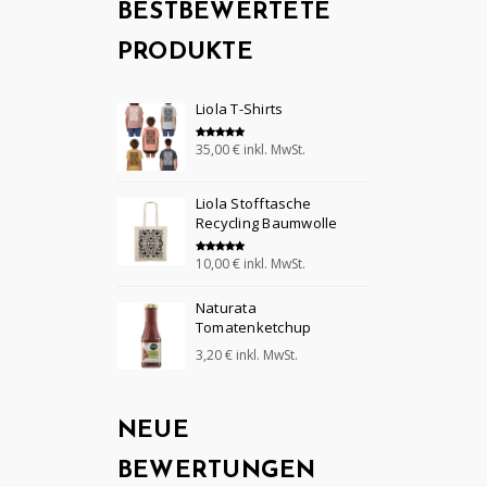
BESTBEWERTETE
PRODUKTE
Liola T-Shirts
35,00
€
inkl. MwSt.
Bewertet mit
5.00
von 5
Liola Stofftasche
Recycling Baumwolle
10,00
€
inkl. MwSt.
Bewertet mit
5.00
von 5
Naturata
Tomatenketchup
3,20
€
inkl. MwSt.
NEUE
BEWERTUNGEN