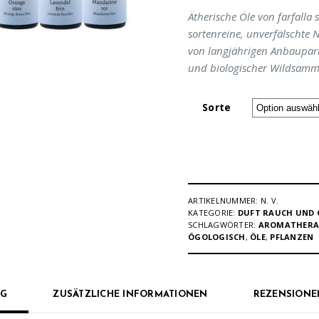
Ätherische Öle von farfalla 
sortenreine, unverfälschte
von langjährigen Anbaupar
und biologischer Wildsamm
Sorte
ARTIKELNUMMER:
N. V.
KATEGORIE:
DUFT RAUCH UND 
SCHLAGWÖRTER:
AROMATHERA
ÖGOLOGISCH
,
ÖLE
,
PFLANZEN
NG
ZUSÄTZLICHE INFORMATIONEN
REZENSIONEN