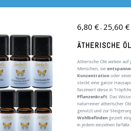
6,80
€
25,60
€
–
ÄTHERISCHE Ö
Ätherische Öle wirken auf 
Menschen, sie
entspanne
Konzentration
oder eine
steckt eine ganze Hausapo
fasziniert diese in Tröpfc
Pflanzenkraft
. Das Wisse
naturreiner ätherischer Öl
genutzt und zur Steigeru
Wohlbefinden
gezielt ein
in jedem einzelnen farfalla