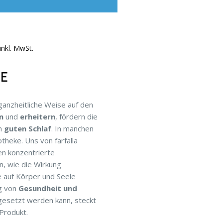
inkl. MwSt.
LE
ganzheitliche Weise auf den
n
und
erheitern
, fördern die
n
guten Schlaf
. In manchen
theke. Uns von farfalla
hen konzentrierte
n, wie die Wirkung
e auf Körper und Seele
ng von
Gesundheit und
gesetzt werden kann, steckt
 Produkt.