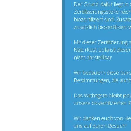
Der Grund dafür liegt in
Zertifizierungsstelle rei
biozertifiziert sind. Zus
zusätzlich biozertifizier
Mit dieser Zertifizierun
Naturkost Liola ist dies
nicht darstellbar.
Wir bedauern diese büro
Bestimmungen, die auch k
Das Wichtigste bleibt je
unsere biozertifizierten
Wir danken euch von Her
uns auf euren Besuch!