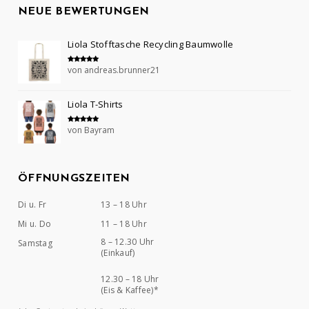
NEUE BEWERTUNGEN
Liola Stofftasche Recycling Baumwolle
von andreas.brunner21
Bewertet mit
5
von 5
Liola T-Shirts
von Bayram
Bewertet mit
5
von 5
ÖFFNUNGSZEITEN
Di u. Fr
13 – 18 Uhr
Mi u. Do
11 – 18 Uhr
8 – 12.30 Uhr
Samstag
(Einkauf)
12.30 – 18 Uhr
(Eis & Kaffee)*