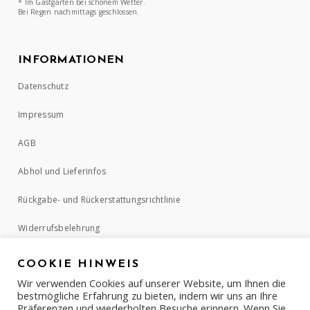
* Im Gastgarten bei schönem Wetter.
Bei Regen nachmittags geschlossen.
INFORMATIONEN
Datenschutz
Impressum
AGB
Abhol und Lieferinfos
Rückgabe- und Rückerstattungsrichtlinie
Widerrufsbelehrung
COOKIE HINWEIS
ZAHLUNGSMETHODEN
Wir verwenden Cookies auf unserer Website, um Ihnen die
bestmögliche Erfahrung zu bieten, indem wir uns an Ihre
Präferenzen und wiederholten Besuche erinnern. Wenn Sie