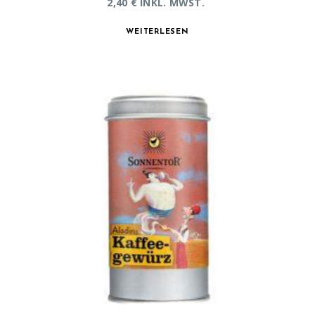
2,40
€
INKL. MWST.
WEITERLESEN