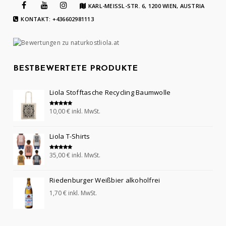
KARL-MEISSL-STR. 6, 1200 WIEN, AUSTRIA
KONTAKT: +436602981113
BESTBEWERTETE PRODUKTE
Liola Stofftasche Recycling Baumwolle
10,00
€
inkl. MwSt.
Bewertet mit
5.00
von 5
Liola T-Shirts
35,00
€
inkl. MwSt.
Bewertet mit
5.00
von 5
Riedenburger Weißbier alkoholfrei
1,70
€
inkl. MwSt.