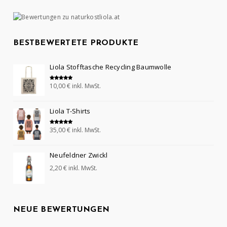
BESTBEWERTETE PRODUKTE
Liola Stofftasche Recycling Baumwolle
10,00
€
inkl. MwSt.
Bewertet mit
5.00
von 5
Liola T-Shirts
35,00
€
inkl. MwSt.
Bewertet mit
5.00
von 5
Neufeldner Zwickl
2,20
€
inkl. MwSt.
NEUE BEWERTUNGEN