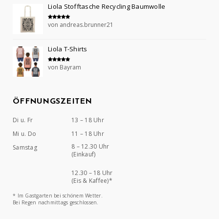
Liola Stofftasche Recycling Baumwolle
von andreas.brunner21
Bewertet mit
5
von 5
Liola T-Shirts
von Bayram
Bewertet mit
5
von 5
ÖFFNUNGSZEITEN
Di u. Fr
13 – 18 Uhr
Mi u. Do
11 – 18 Uhr
8 – 12.30 Uhr
Samstag
(Einkauf)
12.30 – 18 Uhr
(Eis & Kaffee)*
* Im Gastgarten bei schönem Wetter.
Bei Regen nachmittags geschlossen.