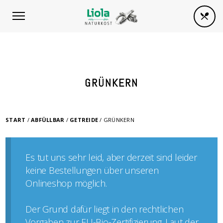
GRÜNKERN
START
/
ABFÜLLBAR
/
GETREIDE
/ GRÜNKERN
Es tut uns sehr leid, aber derzeit sind leider
keine Bestellungen über unseren
Onlineshop möglich.
Der Grund dafür liegt in den rechtlichen
Vorgaben zur EU-Bio-Zertifizierung. Laut der