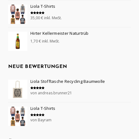
Liola T-Shirts
35,00
€
inkl. MwSt.
Bewertet mit
5.00
von 5
Hirter Kellermeister Naturtrüb
1,70
€
inkl. MwSt.
NEUE BEWERTUNGEN
Liola Stofftasche Recycling Baumwolle
von andreas.brunner21
Bewertet mit
5
von 5
Liola T-Shirts
von Bayram
Bewertet mit
5
von 5