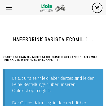
HAFERDRINK BARISTA ECOMIL 1 L
START
/
GETRÄNKE
/
NICHT ALKOHOLISCHE GETRÄNKE
/
HAFERMILCH
UND CO.
/ HAFERDRINK BARISTA ECOMIL 1 L
Es tut uns sehr leid, aber derzeit sind leider
keine Bestellungen über unseren
Onlineshop möglich.
Der Grund dafür liegt in den rechtlichen