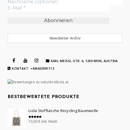
Newsletter Archiv
KARL-MEISSL-STR. 6, 1200 WIEN, AUSTRIA
KONTAKT: +436602981113
BESTBEWERTETE PRODUKTE
Liola Stofftasche Recycling Baumwolle
10,00
€
inkl. MwSt.
Bewertet mit
5.00
von 5