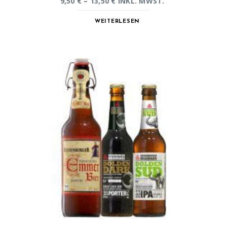
9,50
€
–
13,50
€
INKL. MWST.
WEITERLESEN