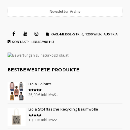
Newsletter Archiv
KARL-MEISSL-STR. 6, 1200 WIEN, AUSTRIA
KONTAKT: +436602981113
BESTBEWERTETE PRODUKTE
Liola T-Shirts
35,00
€
inkl. MwSt.
Bewertet mit
5.00
von 5
Liola Stofftasche Recycling Baumwolle
10,00
€
inkl. MwSt.
Bewertet mit
5.00
von 5