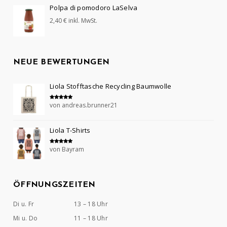
Polpa di pomodoro LaSelva
2,40
€
inkl. MwSt.
NEUE BEWERTUNGEN
Liola Stofftasche Recycling Baumwolle
von andreas.brunner21
Bewertet mit
5
von 5
Liola T-Shirts
von Bayram
Bewertet mit
5
von 5
ÖFFNUNGSZEITEN
Di u. Fr
13 – 18 Uhr
Mi u. Do
11 – 18 Uhr