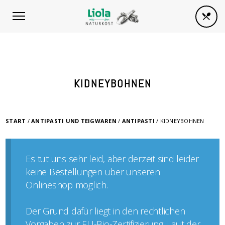
KIDNEYBOHNEN
START
/
ANTIPASTI UND TEIGWAREN
/
ANTIPASTI
/ KIDNEYBOHNEN
Es tut uns sehr leid, aber derzeit sind leider
keine Bestellungen über unseren
Onlineshop möglich.
Der Grund dafür liegt in den rechtlichen
Vorgaben zur EU-Bio-Zertifizierung. Laut der