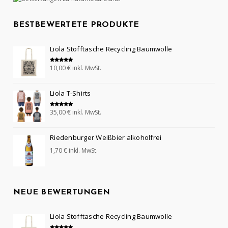
BESTBEWERTETE PRODUKTE
Liola Stofftasche Recycling Baumwolle
10,00
€
inkl. MwSt.
Bewertet mit
5.00
von 5
Liola T-Shirts
35,00
€
inkl. MwSt.
Bewertet mit
5.00
von 5
Riedenburger Weißbier alkoholfrei
1,70
€
inkl. MwSt.
NEUE BEWERTUNGEN
Liola Stofftasche Recycling Baumwolle