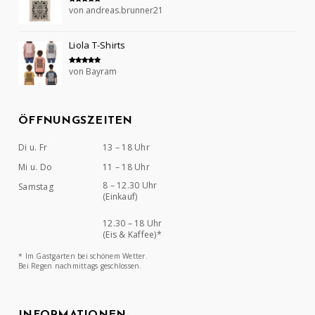
von andreas.brunner21
Bewertet mit
5
von 5
Liola T-Shirts
von Bayram
Bewertet mit
5
von 5
ÖFFNUNGSZEITEN
Di u. Fr
13 – 18 Uhr
Mi u. Do
11 – 18 Uhr
8 – 12.30 Uhr
Samstag
(Einkauf)
12.30 – 18 Uhr
(Eis & Kaffee)*
* Im Gastgarten bei schönem Wetter.
Bei Regen nachmittags geschlossen.