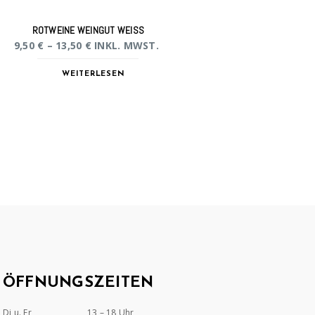
ROTWEINE WEINGUT WEISS
9,50
€
–
13,50
€
INKL. MWST.
WEITERLESEN
ÖFFNUNGSZEITEN
Di u. Fr
13 – 18 Uhr