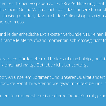
 den rechtlichen Vorgaben zur EU-Bio-Zertifizierung. Laut
cht es beim Online-Verkauf nicht aus, dass unsere Produkt
ätzlich wird gefordert, dass auch der Onlineshop als eige
t werden muss.
g sind leider erhebliche Extrakosten verbunden. Für einen
er finanzielle Mehraufwand momentan schlichtweg nicht tr
kratische Hürde sehr und hoffen auf eine baldige, prakt
leine, nachhaltige Betriebe nicht benachteiligt.
doch. An unserem Sortiment und unserer Qualität ändert si
 Produkte könnt ihr weiterhin wie gewohnt direkt bei uns 
zen für euer Verständnis und eure Treue. Kommt gerne v