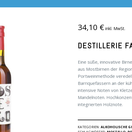
34,10
€
inkl. MwSt.
DESTILLERIE 
Eine süße, innovative Bir
aus Mostbirnen der Region
Portweinmethode veredelt. 
Barriquefässern an der kü
intensive Noten von Kletz
Mandelnoten. Hochkonzentr
integrierten Holznote.
KATEGORIEN:
ALKOHOLISCHE G
SCHLAGWÖRTER:
MOSTELLO
,
P