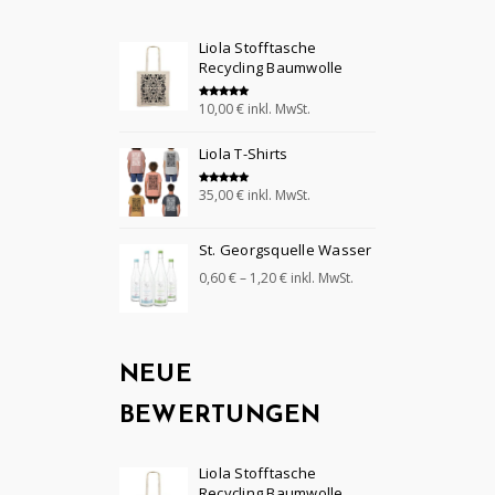
Liola Stofftasche
Recycling Baumwolle
10,00
€
inkl. MwSt.
Bewertet mit
5.00
von 5
Liola T-Shirts
35,00
€
inkl. MwSt.
Bewertet mit
5.00
von 5
St. Georgsquelle Wasser
0,60
€
–
1,20
€
inkl. MwSt.
NEUE
BEWERTUNGEN
Liola Stofftasche
Recycling Baumwolle