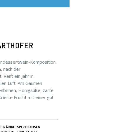
FARTHOFER
nendessertwein-Komposition
, nach der
Reift ein Jahr in
hlen Luft. Am Gaumen
enbirnen, Honigsüße, zarte
ierte Frucht mit einer gut
ETRÄNKE
,
SPIRITUOSEN
ORTWEIN
,
SPIRITUOSE