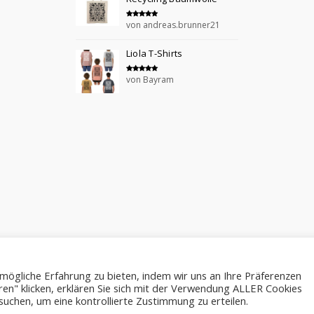
von andreas.brunner21
Bewertet mit
5
von 5
Liola T-Shirts
von Bayram
Bewertet mit
5
von 5
mögliche Erfahrung zu bieten, indem wir uns an Ihre Präferenzen
ren" klicken, erklären Sie sich mit der Verwendung ALLER Cookies
suchen, um eine kontrollierte Zustimmung zu erteilen.
COPYRIGHT © 2017-2022