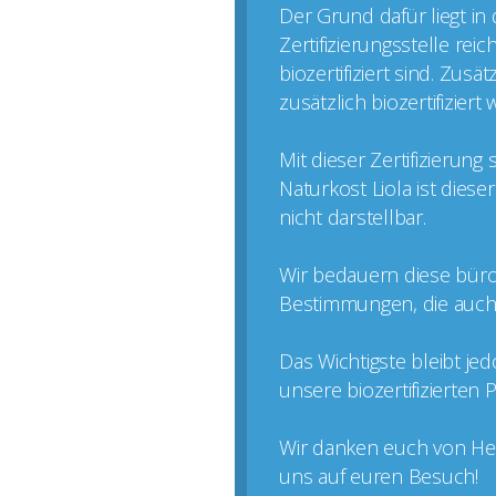
Der Grund dafür liegt in
Zertifizierungsstelle rei
biozertifiziert sind. Zus
zusätzlich biozertifizier
Mit dieser Zertifizierun
Naturkost Liola ist dies
nicht darstellbar.
Wir bedauern diese büro
Bestimmungen, die auch k
Das Wichtigste bleibt je
unsere biozertifizierten
Wir danken euch von Her
uns auf euren Besuch!