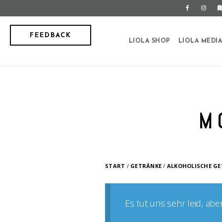
FEEDBACK
LIOLA SHOP
LIOLA MEDI
M
START
/
GETRÄNKE
/
ALKOHOLISCHE G
Es tut uns sehr leid, ab