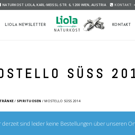
NATURKOST LIOLA, KARL-MEISSL-STR. 6, 1200 WIEN, AUSTRIA
KONTAKT: +
A
LIOLA NEWSLETTER
KONTAKT
OSTELLO SÜSS 20
ETRÄNKE
/
SPIRITUOSEN
/ MOSTELLO SÜSS 2014
er derzeit sind leider keine Bestellungen über unseren O