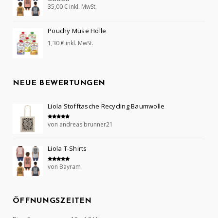
35,00
€
inkl. MwSt.
Bewertet mit
5.00
von 5
Pouchy Muse Holle
1,30
€
inkl. MwSt.
NEUE BEWERTUNGEN
Liola Stofftasche Recycling Baumwolle
von andreas.brunner21
Bewertet mit
5
von 5
Liola T-Shirts
von Bayram
Bewertet mit
5
von 5
ÖFFNUNGSZEITEN