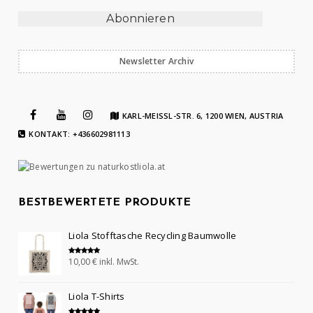
Newsletter Archiv
KARL-MEISSL-STR. 6, 1200 WIEN, AUSTRIA
KONTAKT: +436602981113
BESTBEWERTETE PRODUKTE
Liola Stofftasche Recycling Baumwolle
10,00
€
inkl. MwSt.
Bewertet mit
5.00
von 5
Liola T-Shirts