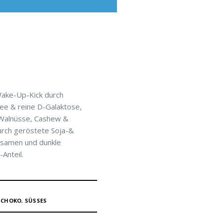
 Wake-Up-Kick durch
fee & reine D-Galaktose,
 Walnüsse, Cashew &
urch geröstete Soja-&
nsamen und dunkle
Anteil.
SCHOKO
,
SÜSSES