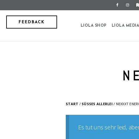
FEEDBACK
LIOLA SHOP
LIOLA MEDI
N
START
/
SÜSSES ALLERLEI
/ NEXXXT ENER
Es tut uns sehr leid, ab