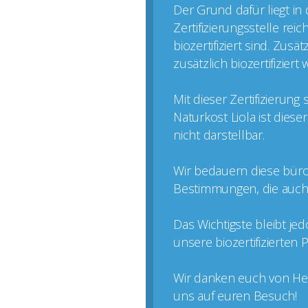
Der Grund dafür liegt in
Zertifizierungsstelle rei
biozertifiziert sind. Zus
zusätzlich biozertifizier
Mit dieser Zertifizierun
Naturkost Liola ist dies
nicht darstellbar.
Wir bedauern diese büro
Bestimmungen, die auch k
Das Wichtigste bleibt je
unsere biozertifizierten
Wir danken euch von Her
uns auf euren Besuch!