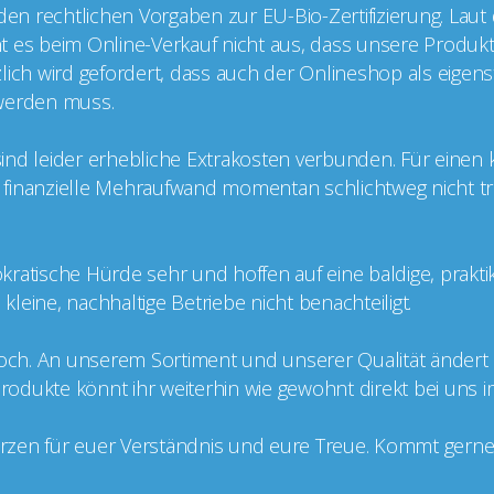
 den rechtlichen Vorgaben zur EU-Bio-Zertifizierung. Laut
cht es beim Online-Verkauf nicht aus, dass unsere Produkt
ätzlich wird gefordert, dass auch der Onlineshop als eige
t werden muss.
g sind leider erhebliche Extrakosten verbunden. Für einen
er finanzielle Mehraufwand momentan schlichtweg nicht tr
kratische Hürde sehr und hoffen auf eine baldige, prakt
leine, nachhaltige Betriebe nicht benachteiligt.
doch. An unserem Sortiment und unserer Qualität ändert si
 Produkte könnt ihr weiterhin wie gewohnt direkt bei uns 
zen für euer Verständnis und eure Treue. Kommt gerne v