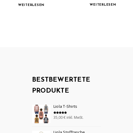
WEITERLESEN
WEITERLESEN
BESTBEWERTETE
PRODUKTE
Liola T-Shirts
35,00
€
inkl. MwSt.
Bewertet mit
5.00
von 5
Liola Stofftasche