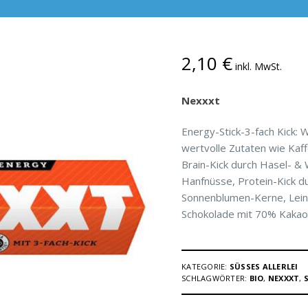
2,10
€
inkl. MwSt.
Nexxxt
Energy-Stick-3-fach Kick:
wertvolle Zutaten wie Kaf
Brain-Kick durch Hasel- &
Hanfnüsse, Protein-Kick d
Sonnenblumen-Kerne, Lei
Schokolade mit 70% Kakao-
KATEGORIE:
SÜSSES ALLERLEI
SCHLAGWÖRTER:
BIO
,
NEXXXT
,