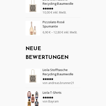
Recycling Baumwolle
10,00
€
inkl. MwSt.
Bewertet mit
5.00
von 5
Pizzolato Rosé
Spumante
6,90
€
–
12,80
€
inkl. MwSt.
NEUE
BEWERTUNGEN
Liola Stofftasche
Recycling Baumwolle
von andreas.brunner21
Bewertet mit
5
von 5
Liola T-Shirts
von Bayram
Bewertet mit
5
von 5