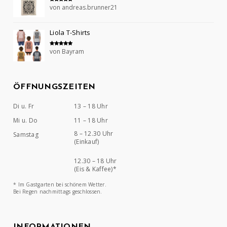
von andreas.brunner21
Bewertet mit
5
von 5
Liola T-Shirts
von Bayram
Bewertet mit
5
von 5
ÖFFNUNGSZEITEN
Di u. Fr
13 – 18 Uhr
Mi u. Do
11 – 18 Uhr
8 – 12.30 Uhr
Samstag
(Einkauf)
12.30 – 18 Uhr
(Eis & Kaffee)*
* Im Gastgarten bei schönem Wetter.
Bei Regen nachmittags geschlossen.