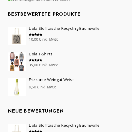
BESTBEWERTETE PRODUKTE
Liola Stofftasche Recycling Baumwolle
10,00
€
inkl. MwSt.
Bewertet mit
5.00
von 5
Liola T-Shirts
35,00
€
inkl. MwSt.
Bewertet mit
5.00
von 5
Frizzante Weingut Weiss
9,50
€
inkl. MwSt.
NEUE BEWERTUNGEN
Liola Stofftasche Recycling Baumwolle