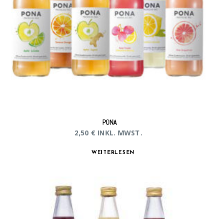
PONA
2,50
€
INKL. MWST.
WEITERLESEN