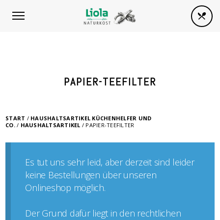
PAPIER-TEEFILTER
START
/
HAUSHALTSARTIKEL KÜCHENHELFER UND
CO.
/
HAUSHALTSARTIKEL
/ PAPIER-TEEFILTER
Es tut uns sehr leid, aber derzeit sind leider
keine Bestellungen über unseren
Onlineshop möglich.
Der Grund dafür liegt in den rechtlichen