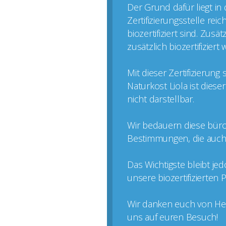
Der Grund dafür liegt in
Zertifizierungsstelle rei
biozertifiziert sind. Zus
zusätzlich biozertifizier
Mit dieser Zertifizierun
Naturkost Liola ist dies
nicht darstellbar.
Wir bedauern diese büro
Bestimmungen, die auch k
Das Wichtigste bleibt je
unsere biozertifizierten
Wir danken euch von Her
uns auf euren Besuch!