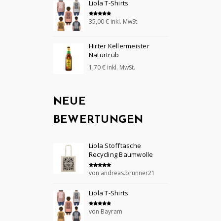
Liola T-Shirts
35,00
€
inkl. MwSt.
Bewertet mit
5.00
von 5
Hirter Kellermeister
Naturtrüb
1,70
€
inkl. MwSt.
NEUE
BEWERTUNGEN
Liola Stofftasche
Recycling Baumwolle
von andreas.brunner21
Bewertet mit
5
von 5
Liola T-Shirts
von Bayram
Bewertet mit
5
von 5