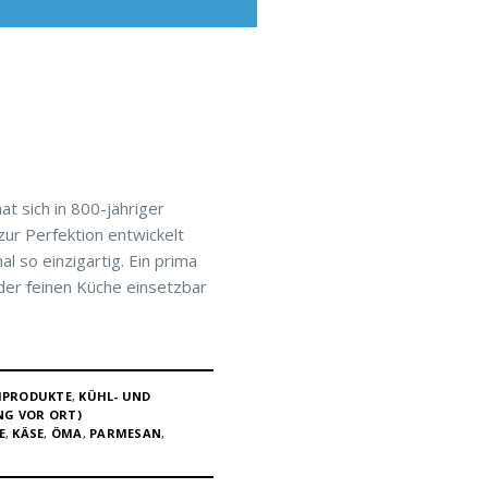
t sich in 800-jähriger
ur Perfektion entwickelt
l so einzigartig. Ein prima
 der feinen Küche einsetzbar
HPRODUKTE
,
KÜHL- UND
NG VOR ORT)
E
,
KÄSE
,
ÖMA
,
PARMESAN
,