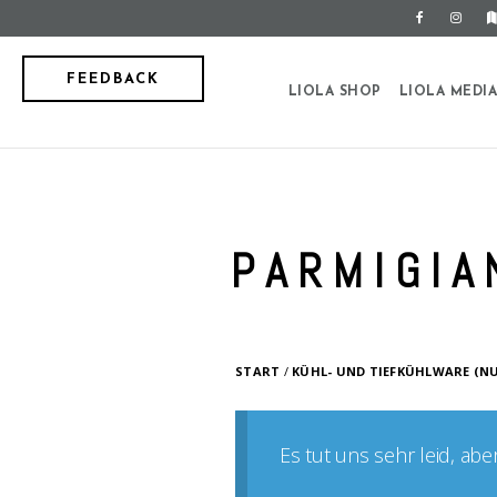
FEEDBACK
LIOLA SHOP
LIOLA MEDI
PARMIGIA
START
/
KÜHL- UND TIEFKÜHLWARE (N
Es tut uns sehr leid, ab