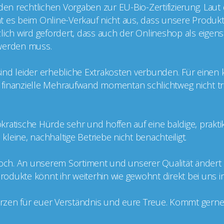
 den rechtlichen Vorgaben zur EU-Bio-Zertifizierung. Laut
cht es beim Online-Verkauf nicht aus, dass unsere Produkt
ätzlich wird gefordert, dass auch der Onlineshop als eige
t werden muss.
g sind leider erhebliche Extrakosten verbunden. Für einen
er finanzielle Mehraufwand momentan schlichtweg nicht tr
kratische Hürde sehr und hoffen auf eine baldige, prakt
leine, nachhaltige Betriebe nicht benachteiligt.
doch. An unserem Sortiment und unserer Qualität ändert si
 Produkte könnt ihr weiterhin wie gewohnt direkt bei uns 
zen für euer Verständnis und eure Treue. Kommt gerne v