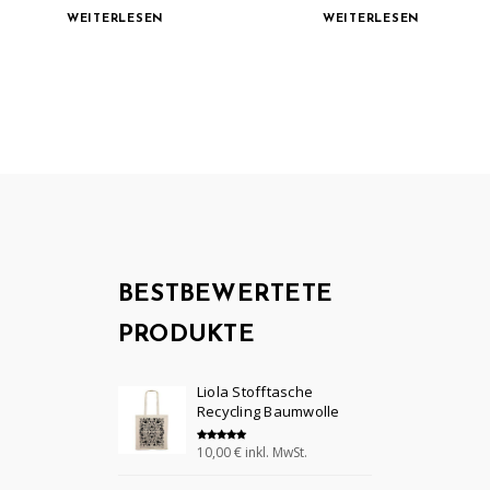
WEITERLESEN
WEITERLESEN
BESTBEWERTETE
PRODUKTE
Liola Stofftasche
Recycling Baumwolle
10,00
€
inkl. MwSt.
Bewertet mit
5.00
von 5