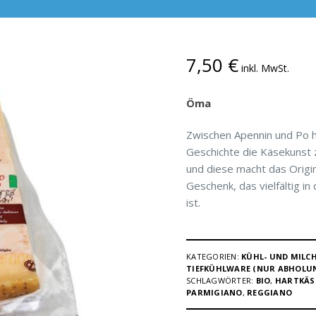
7,50
€
inkl. MwSt.
Öma
Zwischen Apennin und Po ha
Geschichte die Käsekunst z
und diese macht das Origina
Geschenk, das vielfältig in
ist.
KATEGORIEN:
KÜHL- UND MILC
TIEFKÜHLWARE (NUR ABHOLU
SCHLAGWÖRTER:
BIO
,
HARTKÄS
PARMIGIANO
,
REGGIANO