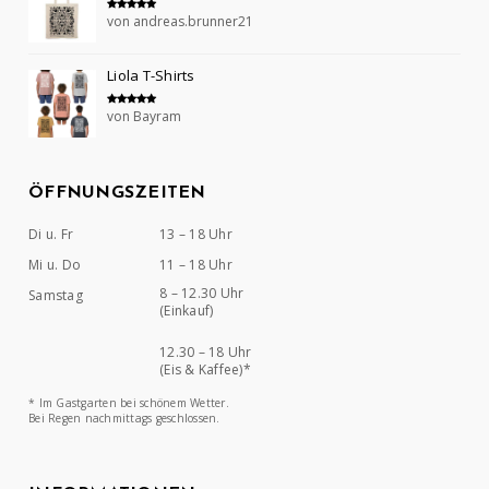
von andreas.brunner21
Bewertet mit
5
von 5
Liola T-Shirts
von Bayram
Bewertet mit
5
von 5
ÖFFNUNGSZEITEN
Di u. Fr
13 – 18 Uhr
Mi u. Do
11 – 18 Uhr
8 – 12.30 Uhr
Samstag
(Einkauf)
12.30 – 18 Uhr
(Eis & Kaffee)*
* Im Gastgarten bei schönem Wetter.
Bei Regen nachmittags geschlossen.