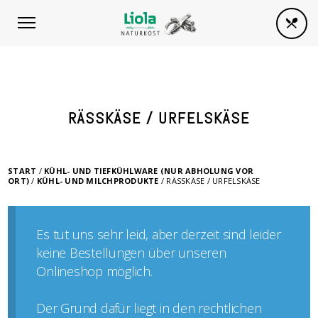
RÄSSKÄSE / URFELSKÄSE
START
/
KÜHL- UND TIEFKÜHLWARE (NUR ABHOLUNG VOR
ORT)
/
KÜHL- UND MILCHPRODUKTE
/ RÄSSKÄSE / URFELSKÄSE
Es tut uns sehr leid, aber derzeit sind leider
keine Bestellungen über unseren
Onlineshop möglich.
Der Grund dafür liegt in den rechtlichen