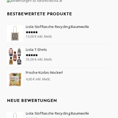
BESTBEWERTETE PRODUKTE
Liola Stofftasche Recycling Baumwolle
10,00
€
inkl. MwSt.
Bewertet mit
5.00
von 5
Liola T-Shirts
35,00
€
inkl. MwSt.
Bewertet mit
5.00
von 5
Frische Kürbis-Nockerl
4,60
€
inkl. MwSt.
NEUE BEWERTUNGEN
Liola Stofftasche Recycling Baumwolle