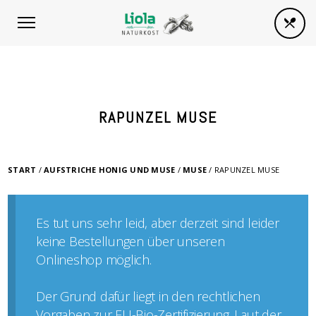
RAPUNZEL MUSE
START
/
AUFSTRICHE HONIG UND MUSE
/
MUSE
/ RAPUNZEL MUSE
Es tut uns sehr leid, aber derzeit sind leider
keine Bestellungen über unseren
Onlineshop möglich.
Der Grund dafür liegt in den rechtlichen
Vorgaben zur EU-Bio-Zertifizierung. Laut der