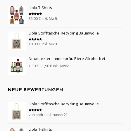
Liola T-Shirts
35,00
€
inkl. MwSt.
Bewertet mit
5.00
von 5
Liola Stofftasche Recycling Baumwolle
10,00
€
inkl. MwSt.
Bewertet mit
5.00
von 5
Neumarkter Lammsbräu Biere Alkoholfrei
1,30
€
–
1,90
€
inkl. MwSt.
NEUE BEWERTUNGEN
Liola Stofftasche Recycling Baumwolle
von andreas.brunner21
Bewertet mit
5
von 5
Liola T-Shirts