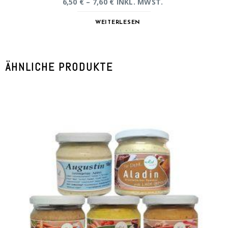
6,50
€
–
7,60
€
INKL. MWST.
WEITERLESEN
ÄHNLICHE PRODUKTE