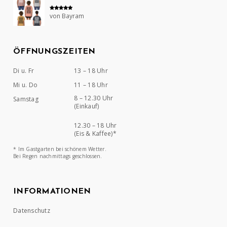
von Bayram
Bewertet mit
5
von 5
ÖFFNUNGSZEITEN
Di u. Fr
13 – 18 Uhr
Mi u. Do
11 – 18 Uhr
8 – 12.30 Uhr
Samstag
(Einkauf)
12.30 – 18 Uhr
(Eis & Kaffee)*
* Im Gastgarten bei schönem Wetter.
Bei Regen nachmittags geschlossen.
INFORMATIONEN
Datenschutz