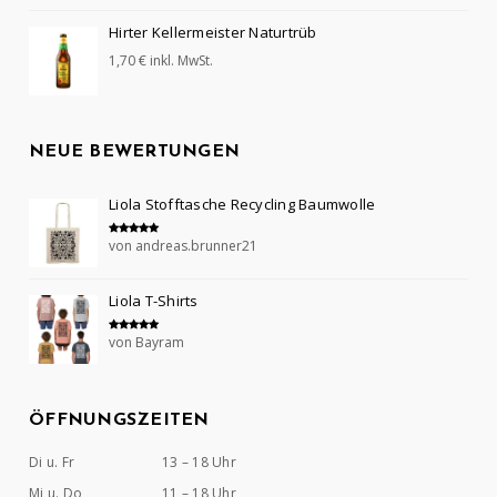
Hirter Kellermeister Naturtrüb
1,70
€
inkl. MwSt.
NEUE BEWERTUNGEN
Liola Stofftasche Recycling Baumwolle
von andreas.brunner21
Bewertet mit
5
von 5
Liola T-Shirts
von Bayram
Bewertet mit
5
von 5
ÖFFNUNGSZEITEN
Di u. Fr
13 – 18 Uhr
Mi u. Do
11 – 18 Uhr