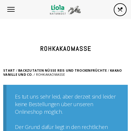
ROHKAKAOMASSE
START
/
BACKZUTATEN NÜSSE REIS UND TROCKENFRÜCHTE
/
KAKAO
VANILLE UND CO.
/ ROHKAKAOMASSE
Es tut uns sehr leid, aber derzeit sind leider
keine Bestellungen über unseren
Onlineshop möglich.
Der Grund dafür liegt in den rechtlichen