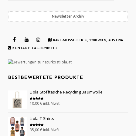
Newsletter Archiv
KARL-MEISSL-STR. 6, 1200 WIEN, AUSTRIA
KONTAKT: +436602981113
BESTBEWERTETE PRODUKTE
Liola Stofftasche Recycling Baumwolle
10,00
€
inkl. MwSt.
Bewertet mit
5.00
von 5
Liola T-Shirts
35,00
€
inkl. MwSt.
Bewertet mit
5.00
von 5