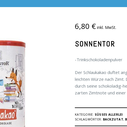
6,80
€
inkl. MwSt.
SONNENTOR
-Trinkschokoladenpulver
Der Schlaukakao duftet an
leichten Würze nach Zimt.
durch seine schokoladig-h
zarten Zimtnote und eine
KATEGORIE:
SÜSSES ALLERLEI
SCHLAGWÖRTER:
BACKZUTAT
,