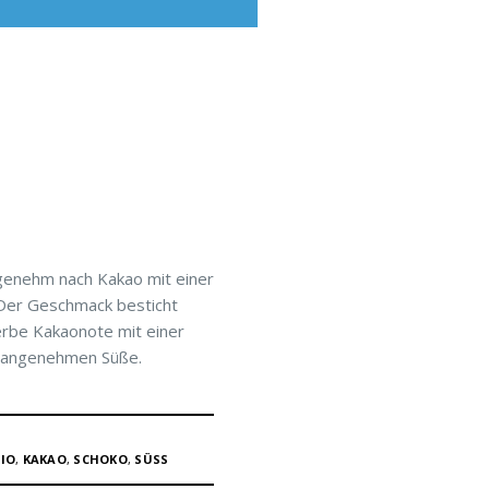
genehm nach Kakao mit einer
 Der Geschmack besticht
erbe Kakaonote mit einer
r angenehmen Süße.
BIO
,
KAKAO
,
SCHOKO
,
SÜSS