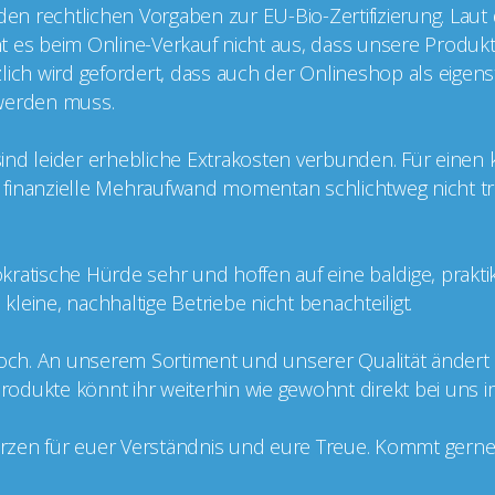
 den rechtlichen Vorgaben zur EU-Bio-Zertifizierung. Laut
cht es beim Online-Verkauf nicht aus, dass unsere Produkt
ätzlich wird gefordert, dass auch der Onlineshop als eige
t werden muss.
g sind leider erhebliche Extrakosten verbunden. Für einen
er finanzielle Mehraufwand momentan schlichtweg nicht tr
kratische Hürde sehr und hoffen auf eine baldige, prakt
leine, nachhaltige Betriebe nicht benachteiligt.
doch. An unserem Sortiment und unserer Qualität ändert si
 Produkte könnt ihr weiterhin wie gewohnt direkt bei uns 
zen für euer Verständnis und eure Treue. Kommt gerne v