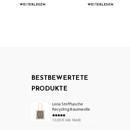
WEITERLESEN
WEITERLESEN
BESTBEWERTETE
PRODUKTE
Liola Stofftasche
Recycling Baumwolle
10,00
€
inkl. MwSt.
Bewertet mit
5.00
von 5