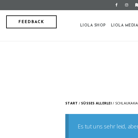
FEEDBACK
LIOLA SHOP
LIOLA MEDI
START
/
SÜSSES ALLERLEI
/ SCHLAUKAK
Es tut uns sehr leid, ab