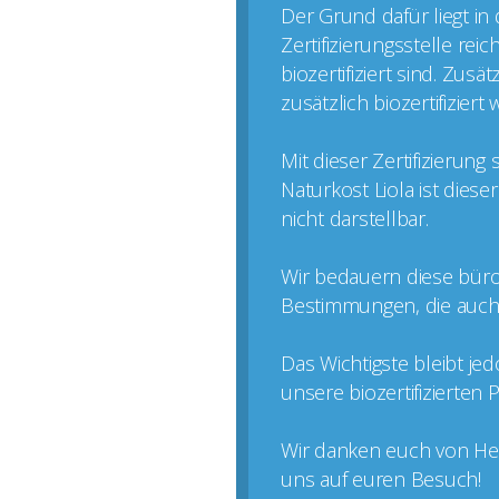
Der Grund dafür liegt in
Zertifizierungsstelle rei
biozertifiziert sind. Zus
zusätzlich biozertifizier
Mit dieser Zertifizierun
Naturkost Liola ist dies
nicht darstellbar.
Wir bedauern diese büro
Bestimmungen, die auch k
Das Wichtigste bleibt je
unsere biozertifizierten
Wir danken euch von Her
uns auf euren Besuch!