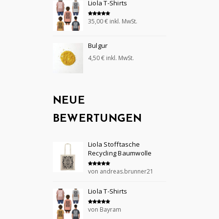
Liola T-Shirts
35,00
€
inkl. MwSt.
Bewertet mit
5.00
von 5
Bulgur
4,50
€
inkl. MwSt.
NEUE
BEWERTUNGEN
Liola Stofftasche
Recycling Baumwolle
von andreas.brunner21
Bewertet mit
5
von 5
Liola T-Shirts
von Bayram
Bewertet mit
5
von 5