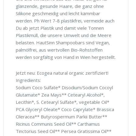
glänzende, gesunde Haare, die ganz ohne
Silikone geschmeidig und leicht kämmbar
werden. Ph Wert 7-8 plastikfrei, vermeide auch
Du ab jetzt Plastik und damit viele Tonnen
Plastikmüll, die unsere Umwelt und die Meere
belasten. HautSinn Shampoobars sind Vegan,
palmölfrei, aus wertvollen Bio-Rohstoffen
werden sorgfältig von Hand in Wien hergestellt.
Jetzt neu: Ecogea natural organic zertifiziert!
Ingredients:
Sodium Coco Sulfate* Disodium/Sodium Cocoyl
Glutamate* Zea Mays** Cetearyl Alcohol*,
Lecithin*, S. Cetearyl Sulfate*, vegetable Oil*
PCA Glyceryl Oleate* Coco Caprylate* Brassica
Oleracea** Butyrospermum Parkii Butter**
Ricinus Communis Seed Oil** Carthamus
Tinctorius Seed Oil** Persea Gratissima Oil**