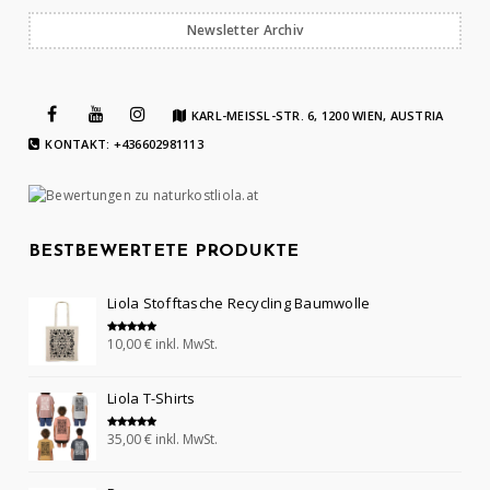
Newsletter Archiv
KARL-MEISSL-STR. 6, 1200 WIEN, AUSTRIA
KONTAKT: +436602981113
BESTBEWERTETE PRODUKTE
Liola Stofftasche Recycling Baumwolle
10,00
€
inkl. MwSt.
Bewertet mit
5.00
von 5
Liola T-Shirts
35,00
€
inkl. MwSt.
Bewertet mit
5.00
von 5