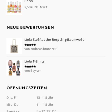
Pona
2,50
€
inkl. MwSt.
NEUE BEWERTUNGEN
Liola Stofftasche Recycling Baumwolle
von andreas.brunner21
Bewertet mit
5
von 5
Liola T-Shirts
von Bayram
Bewertet mit
5
von 5
ÖFFNUNGSZEITEN
Di u. Fr
13 – 18 Uhr
Mi u. Do
11 – 18 Uhr
8 – 12.30 Uhr
Samstag