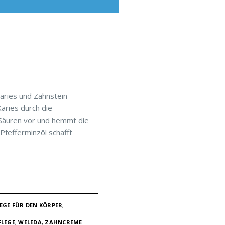
aries und Zahnstein
aries durch die
r Säuren vor und hemmt die
Pfefferminzöl schafft
EGE FÜR DEN KÖRPER
,
FLEGE
,
WELEDA
,
ZAHNCREME