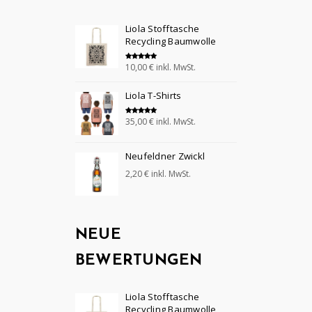
Liola Stofftasche
Recycling Baumwolle
10,00
€
inkl. MwSt.
Bewertet mit
5.00
von 5
Liola T-Shirts
35,00
€
inkl. MwSt.
Bewertet mit
5.00
von 5
Neufeldner Zwickl
2,20
€
inkl. MwSt.
NEUE
BEWERTUNGEN
Liola Stofftasche
Recycling Baumwolle