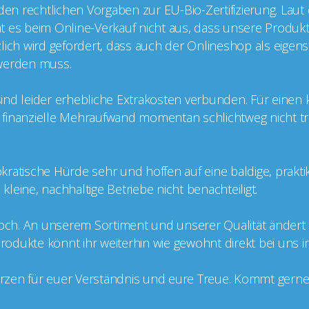
 den rechtlichen Vorgaben zur EU-Bio-Zertifizierung. Laut
cht es beim Online-Verkauf nicht aus, dass unsere Produkt
ätzlich wird gefordert, dass auch der Onlineshop als eige
t werden muss.
g sind leider erhebliche Extrakosten verbunden. Für einen
er finanzielle Mehraufwand momentan schlichtweg nicht tr
kratische Hürde sehr und hoffen auf eine baldige, prakt
leine, nachhaltige Betriebe nicht benachteiligt.
doch. An unserem Sortiment und unserer Qualität ändert si
 Produkte könnt ihr weiterhin wie gewohnt direkt bei uns 
zen für euer Verständnis und eure Treue. Kommt gerne v