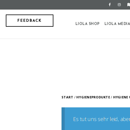
FEEDBACK
LIOLA SHOP
LIOLA MEDI
START
/
HYGIENEPRODUKTE
/
HYGIENE 
Es tut uns sehr leid, ab