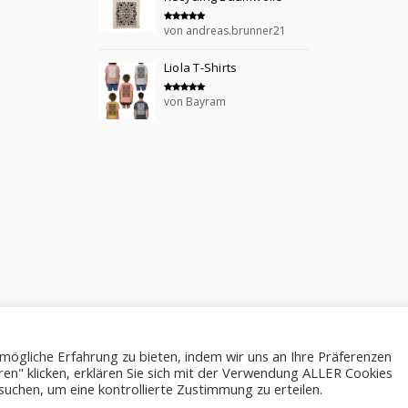
von andreas.brunner21
Bewertet mit
5
von 5
Liola T-Shirts
von Bayram
Bewertet mit
5
von 5
mögliche Erfahrung zu bieten, indem wir uns an Ihre Präferenzen
ren" klicken, erklären Sie sich mit der Verwendung ALLER Cookies
suchen, um eine kontrollierte Zustimmung zu erteilen.
COPYRIGHT © 2017-2022