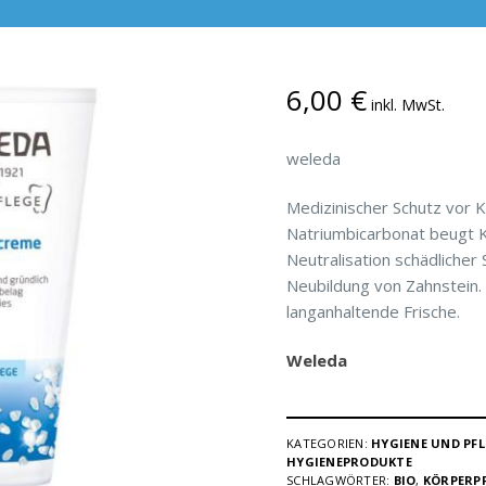
6,00
€
inkl. MwSt.
weleda
Medizinischer Schutz vor K
Natriumbicarbonat beugt K
Neutralisation schädliche
Neubildung von Zahnstein. 
langanhaltende Frische.
Weleda
KATEGORIEN:
HYGIENE UND PFL
HYGIENEPRODUKTE
SCHLAGWÖRTER:
BIO
,
KÖRPERP