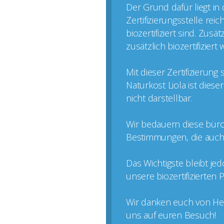
Der Grund dafür liegt in
Zertifizierungsstelle rei
biozertifiziert sind. Zus
zusätzlich biozertifizier
Mit dieser Zertifizierun
Naturkost Liola ist dies
nicht darstellbar.
Wir bedauern diese büro
Bestimmungen, die auch k
Das Wichtigste bleibt je
unsere biozertifizierten
Wir danken euch von Her
uns auf euren Besuch!