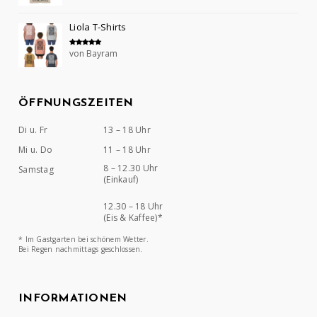
Liola T-Shirts
von Bayram
Bewertet mit
5
von 5
ÖFFNUNGSZEITEN
Di u. Fr
13 – 18 Uhr
Mi u. Do
11 – 18 Uhr
8 – 12.30 Uhr
Samstag
(Einkauf)
12.30 – 18 Uhr
(Eis & Kaffee)*
* Im Gastgarten bei schönem Wetter.
Bei Regen nachmittags geschlossen.
INFORMATIONEN