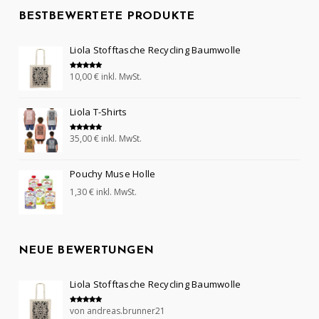
BESTBEWERTETE PRODUKTE
Liola Stofftasche Recycling Baumwolle
10,00
€
inkl. MwSt.
Bewertet mit
5.00
von 5
Liola T-Shirts
35,00
€
inkl. MwSt.
Bewertet mit
5.00
von 5
Pouchy Muse Holle
1,30
€
inkl. MwSt.
NEUE BEWERTUNGEN
Liola Stofftasche Recycling Baumwolle
von andreas.brunner21
Bewertet mit
5
von 5