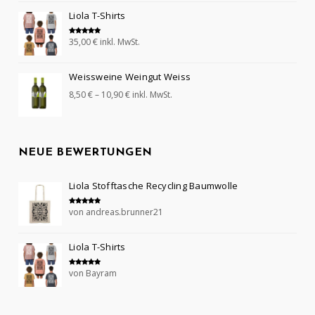
Liola T-Shirts
35,00
€
inkl. MwSt.
Bewertet mit
5.00
von 5
Weissweine Weingut Weiss
8,50
€
–
10,90
€
inkl. MwSt.
NEUE BEWERTUNGEN
Liola Stofftasche Recycling Baumwolle
von andreas.brunner21
Bewertet mit
5
von 5
Liola T-Shirts
von Bayram
Bewertet mit
5
von 5