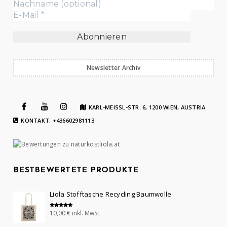
Newsletter Archiv
KARL-MEISSL-STR. 6, 1200 WIEN, AUSTRIA
KONTAKT: +436602981113
BESTBEWERTETE PRODUKTE
Liola Stofftasche Recycling Baumwolle
10,00
€
inkl. MwSt.
Bewertet mit
5.00
von 5